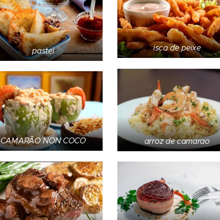
isca de peixe
pastel
CAMARÃO NON COCO
arroz de camarao