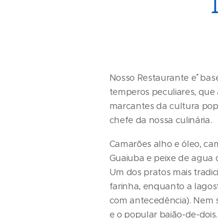
Nosso Restaurante e`´´´ ba
temperos peculiares, que 
marcantes da cultura popu
chefe da nossa culinária.
Camarões alho e óleo, cama
Guaiuba e peixe de agua d
Um dos pratos mais tradi
farinha, enquanto a lagost
com antecedência). Nem só
e o popular baião-de-dois.