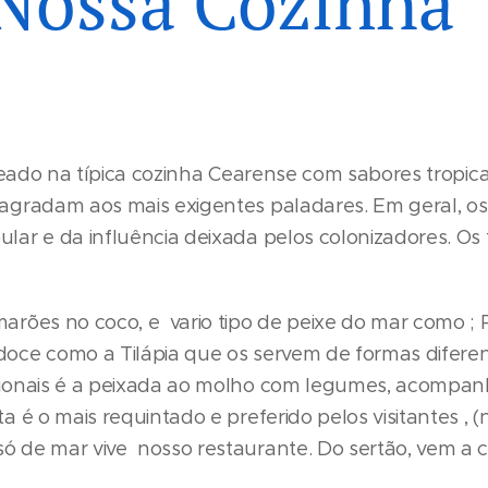
Nossa Cozinha
seado na típica cozinha Cearense com sabores tropica
agradam aos mais exigentes paladares. Em geral, os
lar e da influência deixada pelos colonizadores. Os 
rões no coco, e vario tipo de peixe do mar como ; Pa
oce como a Tilápia que os servem de formas diferent
cionais é a peixada ao molho com legumes, acompa
a é o mais requintado e preferido pelos visitantes , 
 de mar vive nosso restaurante. Do sertão, vem a c