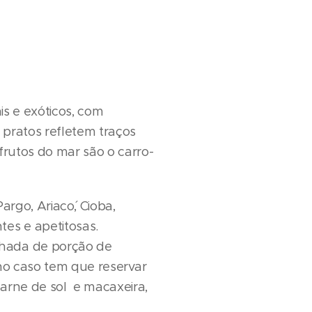
is e exóticos, com
 pratos refletem traços
frutos do mar são o carro-
rgo, Ariaco´, Cioba,
es e apetitosas.
nhada de porção de
(no caso tem que reservar
arne de sol e macaxeira,