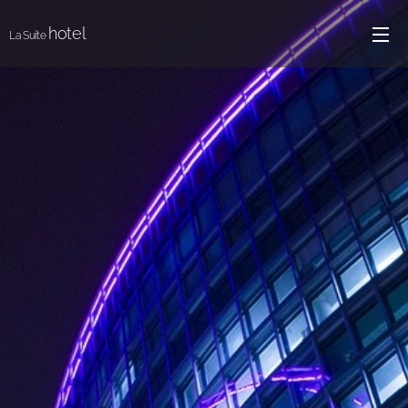
hotel
La Suíte